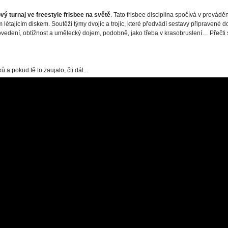
vý turnaj ve freestyle frisbee na světě
. Tato frisbee disciplína spočívá v prováděn
m létajícím diskem. Soutěží týmy dvojic a trojic, které předvádí sestavy připravené d
vedení, obtížnost a umělecký dojem, podobně, jako třeba v krasobruslení… Přečti 
a pokud tě to zaujalo, čti dál...