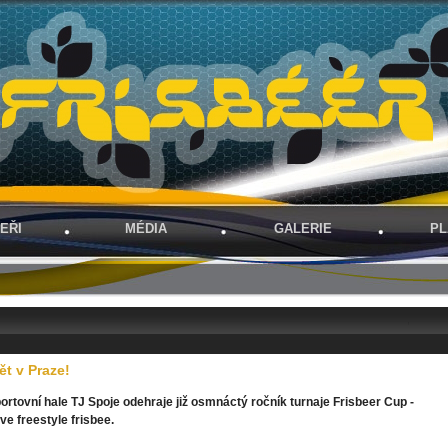
EŘI
MÉDIA
GALERIE
PL
ět v Praze!
ortovní hale TJ Spoje odehraje již osmnáctý ročník turnaje Frisbeer Cup -
e freestyle frisbee.