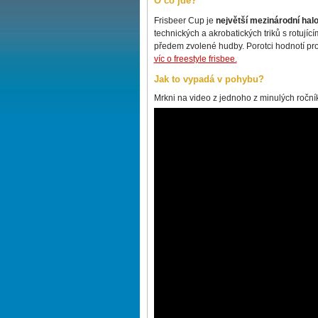
O co jde?
Frisbeer Cup je
největší mezinárodní halo
technických a akrobatických triků s rotující
předem zvolené hudby. Porotci hodnotí pro
víc o freestyle frisbee.
Jak to vypadá v pohybu?
Mrkni na video z jednoho z minulých ročníků 