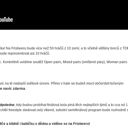
čka! Na Frisbeeru bude více než 50 hráčů z 10 zemí, a to včetně většiny borců z TO
ude reprezentovat asi 10 hráčů.
jic. Konkrétně uvidíme soutěž Open pairs, Mixed pairs (smíšené páry), Woman pairs
víc na té nejlepší světové úrovni. Přímo v hale se budeš moct občerstvit točeným
je navíc zdarma
.
odpoledne
, kdy budou probíhat finálová kola plná těch nejlepších týmů a to cca od 
 chtěl freestyle sledovat celý víkend, sobotní semifinálový program bude rozhodně s
diče a klidně i babičku s dědou a vidíme se na Frisbeeru!