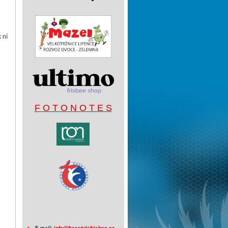
k ní
F O T O N O T E S
E-mail:
info@freestylefrisbee.cz