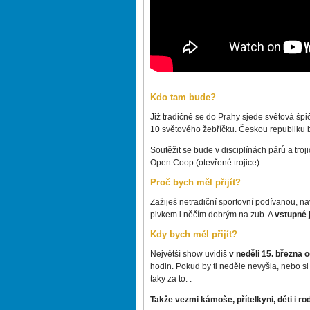
Kdo tam bude?
Již tradičně se do Prahy sjede světová špi
10 světového žebříčku. Českou republiku b
Soutěžit se bude v disciplínách párů a tro
Open Coop (otevřené trojice).
Proč bych měl přijít?
Zažiješ netradiční sportovní podívanou, na
pivkem i něčím dobrým na zub. A
vstupné 
Kdy bych měl přijít?
Největší show uvidíš
v neděli 15. března 
hodin. Pokud by ti neděle nevyšla, nebo si
taky za to. .
Takže vezmi kámoše, přítelkyni, děti i ro