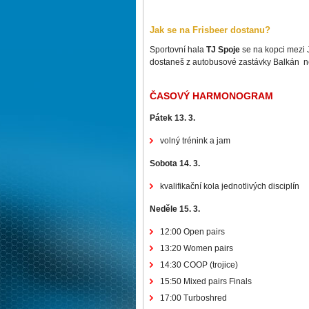
Jak se na Frisbeer dostanu?
Sportovní hala
TJ Spoje
se na kopci mezi 
dostaneš z autobusové zastávky Balkán n
ČASOVÝ HARMONOGRAM
Pátek 13. 3.
volný trénink a jam
Sobota 14. 3.
kvalifikační kola jednotlivých disciplín
Neděle 15. 3.
12:00 Open pairs
13:20 Women pairs
14:30 COOP (trojice)
15:50 Mixed pairs Finals
17:00 Turboshred