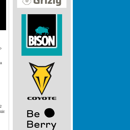
P
 a
12
tát