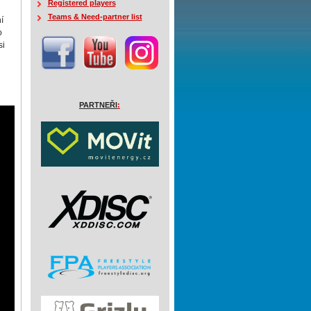
Registered players
Teams & Need-partner list
í
o
si
PARTNEŘI
: